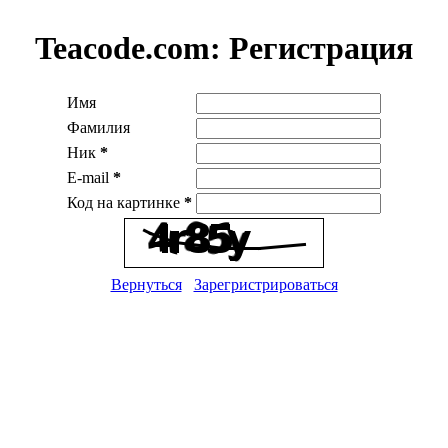
Teacode.com:
Регистрация
Имя
Фамилия
Ник
*
E-mail
*
Код на картинке
*
Вернуться
Зарегристрироваться