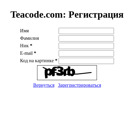
Teacode.com:
Регистрация
Имя
Фамилия
Ник
*
E-mail
*
Код на картинке
*
Вернуться
Зарегристрироваться