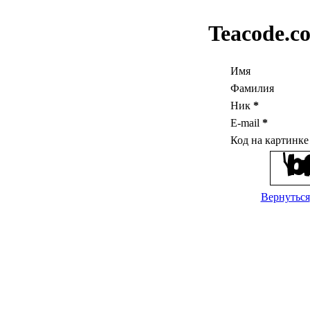
Teacode.c
Имя
Фамилия
Ник
*
E-mail
*
Код на картинк
Вернуться