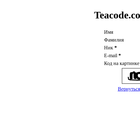
Teacode.c
Имя
Фамилия
Ник
*
E-mail
*
Код на картинк
Вернуться