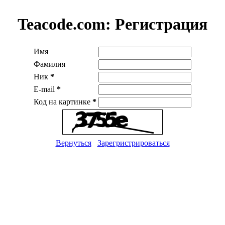
Teacode.com:
Регистрация
Имя
Фамилия
Ник
*
E-mail
*
Код на картинке
*
Вернуться
Зарегристрироваться