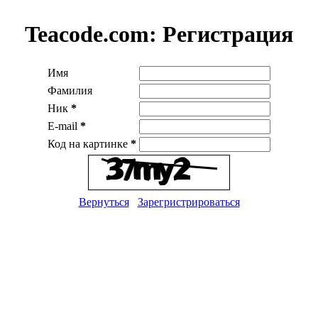
Teacode.com:
Регистрация
Имя
Фамилия
Ник
*
E-mail
*
Код на картинке
*
Вернуться
Зарегристрироваться