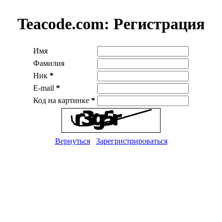
Teacode.com:
Регистрация
Имя
Фамилия
Ник
*
E-mail
*
Код на картинке
*
Вернуться
Зарегристрироваться