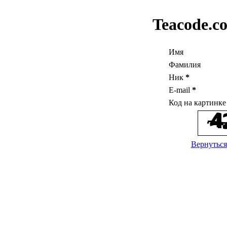
Teacode.c
Имя
Фамилия
Ник
*
E-mail
*
Код на картинк
Вернуться