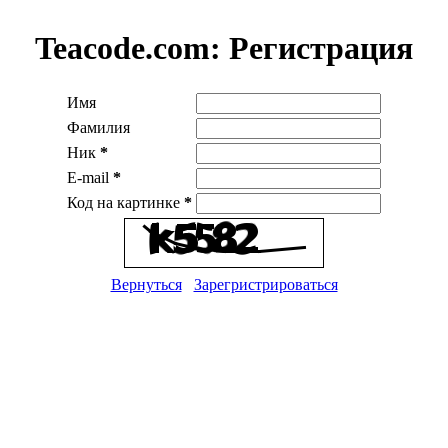
Teacode.com:
Регистрация
Имя
Фамилия
Ник
*
E-mail
*
Код на картинке
*
Вернуться
Зарегристрироваться