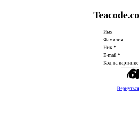
Teacode.c
Имя
Фамилия
Ник
*
E-mail
*
Код на картинк
Вернуться