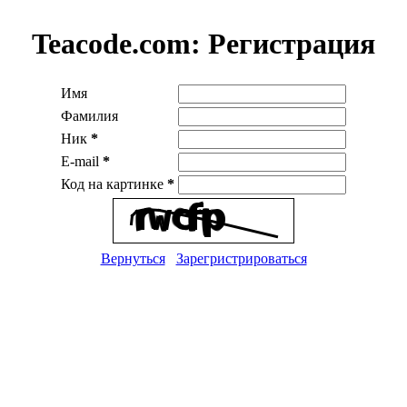
Teacode.com:
Регистрация
Имя
Фамилия
Ник
*
E-mail
*
Код на картинке
*
Вернуться
Зарегристрироваться