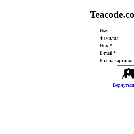
Teacode.c
Имя
Фамилия
Ник
*
E-mail
*
Код на картинк
Вернуться