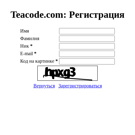
Teacode.com:
Регистрация
Имя
Фамилия
Ник
*
E-mail
*
Код на картинке
*
Вернуться
Зарегристрироваться