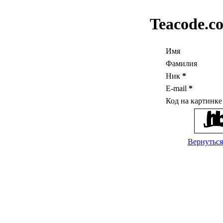
Teacode.c
Имя
Фамилия
Ник
*
E-mail
*
Код на картинк
Вернуться