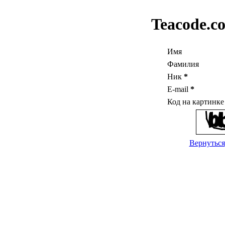
Teacode.c
Имя
Фамилия
Ник
*
E-mail
*
Код на картинк
Вернуться