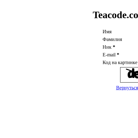
Teacode.c
Имя
Фамилия
Ник
*
E-mail
*
Код на картинк
Вернуться