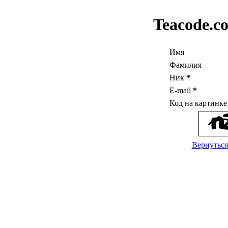
Teacode.c
Имя
Фамилия
Ник
*
E-mail
*
Код на картинк
Вернуться