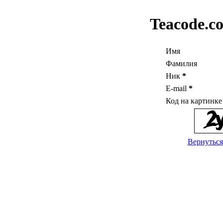
Teacode.c
Имя
Фамилия
Ник
*
E-mail
*
Код на картинк
Вернуться