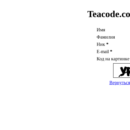
Teacode.c
Имя
Фамилия
Ник
*
E-mail
*
Код на картинк
Вернуться