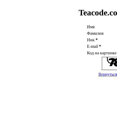
Teacode.c
Имя
Фамилия
Ник
*
E-mail
*
Код на картинк
Вернуться