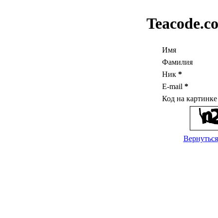
Teacode.c
Имя
Фамилия
Ник
*
E-mail
*
Код на картинк
Вернуться