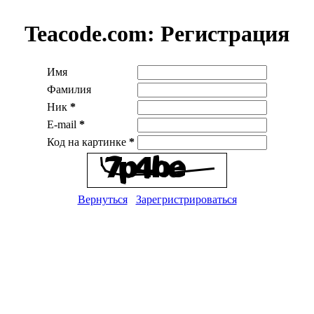
Teacode.com:
Регистрация
Имя
Фамилия
Ник
*
E-mail
*
Код на картинке
*
Вернуться
Зарегристрироваться