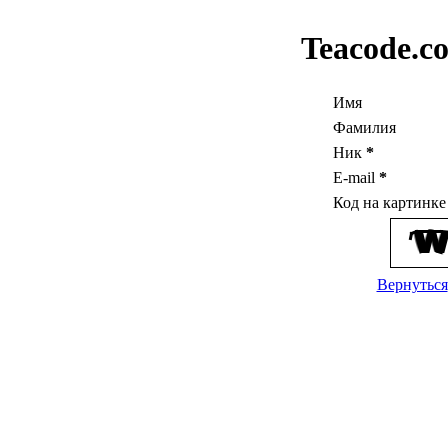
Teacode.c
Имя
Фамилия
Ник
*
E-mail
*
Код на картинк
Вернуться