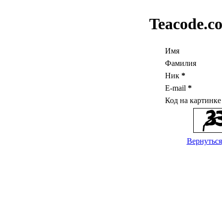
Teacode.c
Имя
Фамилия
Ник
*
E-mail
*
Код на картинк
Вернуться