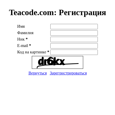
Teacode.com:
Регистрация
Имя
Фамилия
Ник
*
E-mail
*
Код на картинке
*
Вернуться
Зарегристрироваться