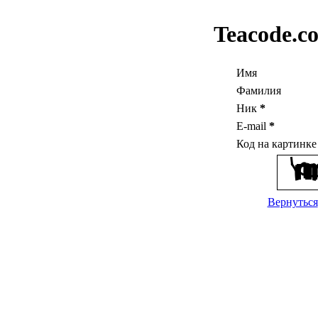
Teacode.c
Имя
Фамилия
Ник
*
E-mail
*
Код на картинк
Вернуться