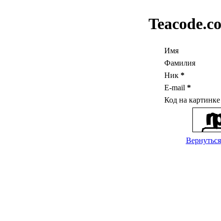
Teacode.c
Имя
Фамилия
Ник
*
E-mail
*
Код на картинк
Вернуться