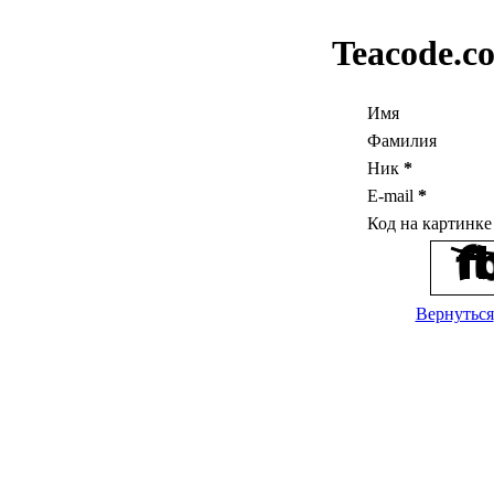
Teacode.c
Имя
Фамилия
Ник
*
E-mail
*
Код на картинк
Вернуться