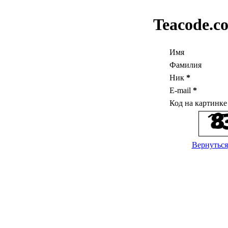
Teacode.c
Имя
Фамилия
Ник
*
E-mail
*
Код на картинк
Вернуться