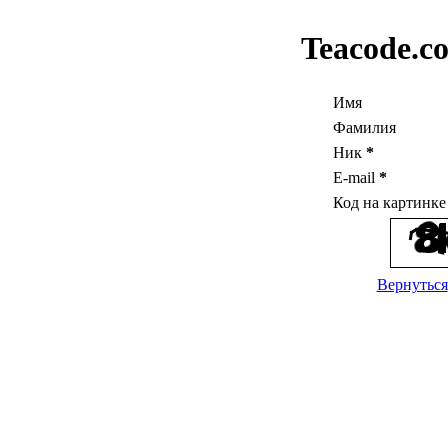
Teacode.c
Имя
Фамилия
Ник
*
E-mail
*
Код на картинк
Вернуться