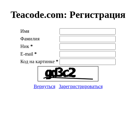
Teacode.com:
Регистрация
Имя
Фамилия
Ник
*
E-mail
*
Код на картинке
*
Вернуться
Зарегристрироваться