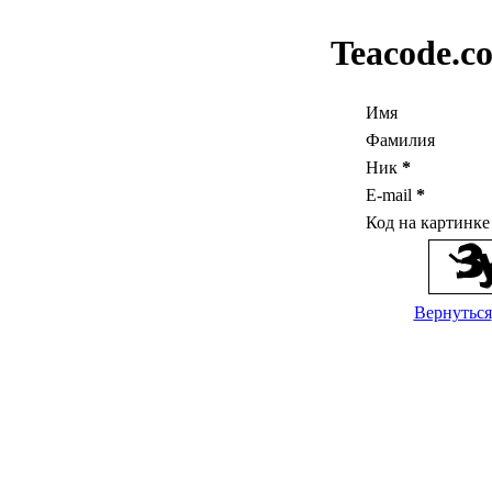
Teacode.c
Имя
Фамилия
Ник
*
E-mail
*
Код на картинк
Вернуться