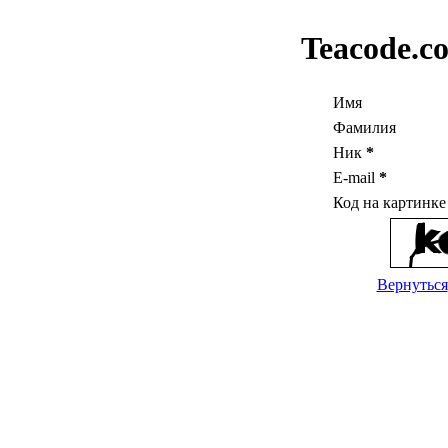
Teacode.c
Имя
Фамилия
Ник
*
E-mail
*
Код на картинк
Вернуться