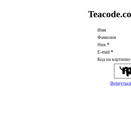
Teacode.c
Имя
Фамилия
Ник
*
E-mail
*
Код на картинк
Вернуться