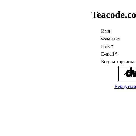
Teacode.c
Имя
Фамилия
Ник
*
E-mail
*
Код на картинк
Вернуться