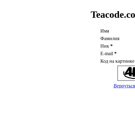
Teacode.c
Имя
Фамилия
Ник
*
E-mail
*
Код на картинк
Вернуться