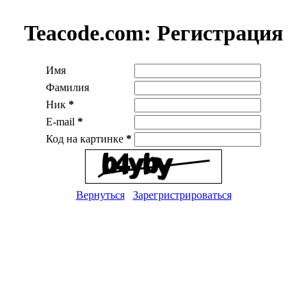
Teacode.com:
Регистрация
Имя
Фамилия
Ник
*
E-mail
*
Код на картинке
*
Вернуться
Зарегристрироваться