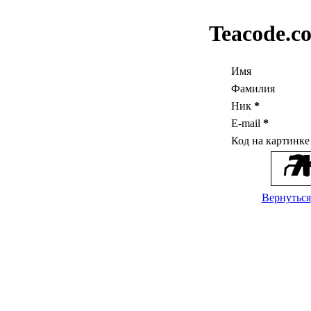
Teacode.c
Имя
Фамилия
Ник
*
E-mail
*
Код на картинк
Вернуться