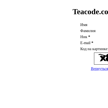
Teacode.c
Имя
Фамилия
Ник
*
E-mail
*
Код на картинк
Вернуться