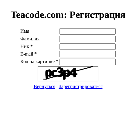
Teacode.com:
Регистрация
Имя
Фамилия
Ник
*
E-mail
*
Код на картинке
*
Вернуться
Зарегристрироваться