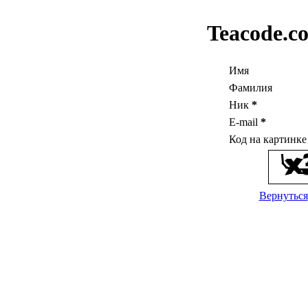
Teacode.c
Имя
Фамилия
Ник
*
E-mail
*
Код на картинк
Вернуться