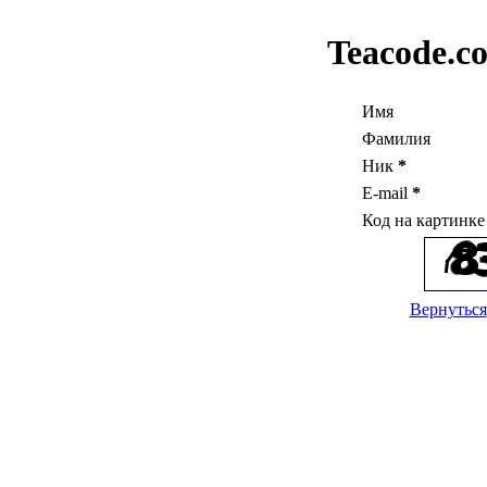
Teacode.c
Имя
Фамилия
Ник
*
E-mail
*
Код на картинк
Вернуться