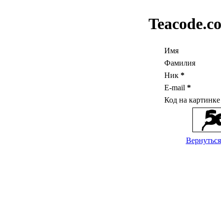
Teacode.c
Имя
Фамилия
Ник
*
E-mail
*
Код на картинк
Вернуться