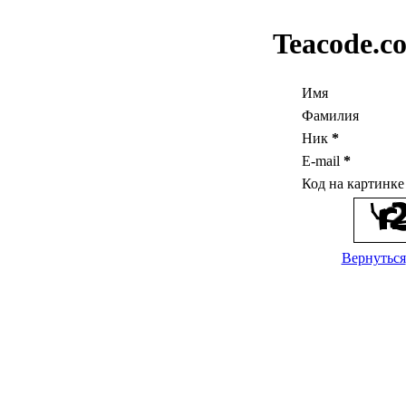
Teacode.c
Имя
Фамилия
Ник
*
E-mail
*
Код на картинк
Вернуться