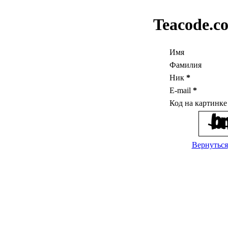
Teacode.c
Имя
Фамилия
Ник
*
E-mail
*
Код на картинк
Вернуться