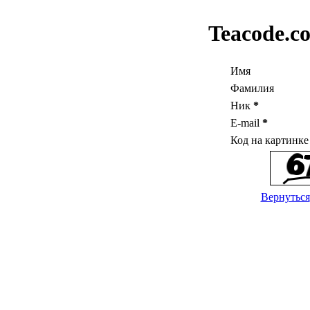
Teacode.c
Имя
Фамилия
Ник
*
E-mail
*
Код на картинк
Вернуться