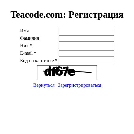
Teacode.com:
Регистрация
Имя
Фамилия
Ник
*
E-mail
*
Код на картинке
*
Вернуться
Зарегристрироваться