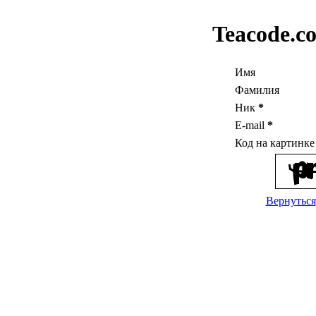
Teacode.c
Имя
Фамилия
Ник
*
E-mail
*
Код на картинк
Вернуться