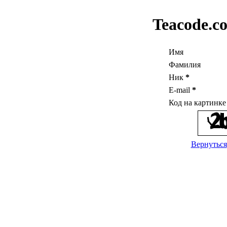
Teacode.c
Имя
Фамилия
Ник
*
E-mail
*
Код на картинк
Вернуться