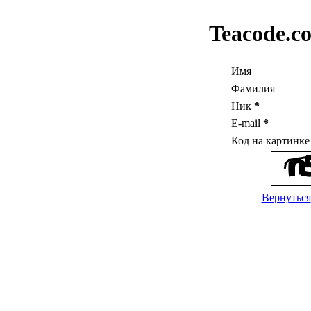
Teacode.c
Имя
Фамилия
Ник
*
E-mail
*
Код на картинк
Вернуться